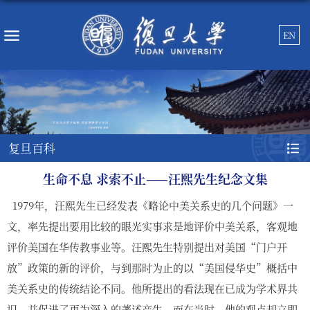
EN
复旦百科
生命不息 求索不止——汪熙先生纪念文集
1979年，汪熙先生已经发表《略论中美关系史的几个问题》一
文，率先提出要用比较的眼光实事求是地评价中美关系，客观地
评价美国在华传教事业等。汪熙先生特别提出对美国“门户开
放”政策的新的评价，与到那时为止的以“美国侵华史”概括中
美关系史的传统结论不同。他所提出的看法现在已成为学术界共
识，并促进了更为深入的著述产生。而在当时，他的观点却立即