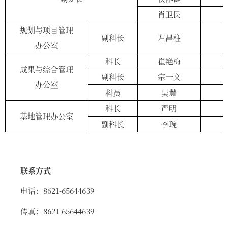
肖卫民
5
规划与项目管理
副科长
左昌柱
5
办公室
科长
崔艳梅
6
成果与综合管理
副科长
宗一文
5
办公室
科员
吴慧
5
科长
严明
6
基地管理办公室
副科长
李琬
6
联系方式
电话：8621-65644639
传真：8621-65644639