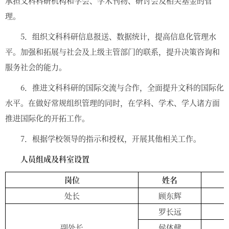
承担文科科研机构和学会、学术刊物、研讨会及相关基金的管
理。
5．组织文科科研信息报送、数据统计，提高信息化管理水
平。加强和拓展与社会及上级主管部门的联系，提升决策咨询和
服务社会的能力。
6．推进文科科研的国际交流与合作，全面提升文科的国际化
水平。在做好常规组织管理的同时，在学科、学术、学人诸方面
推进国际化的开拓工作。
7．根据学校领导的指示和授权，开展其他相关工作。
人员组成及科室设置
岗位
姓名
处长
顾东辉
6
罗长远
5
副处长
侯体健
6