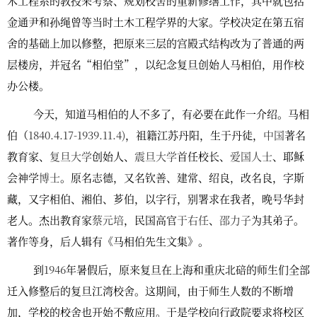
木工程系的教授来考察、规划校舍的重新修缮工作，其中就包括
金通尹和孙绳曾等当时土木工程学界的大家。学校决定在第五宿
舍的基础上加以修整，把原来三层的宫殿式结构改为了普通的两
层楼房，并冠名“相伯堂”，以纪念复旦创始人马相伯，用作校
办公楼。
今天，知道马相伯的人不多了，有必要在此作一介绍。马相
伯（
1840.4.17-1939.11.4)
，祖籍江苏丹阳，生于丹徒，
中国
著名
教育家、
复旦大学
创始人、
震旦大学
首任校长、
爱国人士
、耶稣
会神学
博士
。原名志德，又名钦善、建常、绍良，改名良，字斯
藏，又字相伯、湘伯、芗伯，以字行，别署求在我者，晚号华封
老人。杰出教育家
蔡元培
，民国高官
于右任
、
邵力子
为其弟子。
著作等身，后人辑有《马相伯先生文集》。
到
1946
年暑假后，原来复旦在上海和重庆北碚的师生们全部
迁入修整后的复旦江湾校舍。这期间，由于师生人数的不断增
加，学校的校舍也开始不敷应用。于是学校向行政院要求将校区