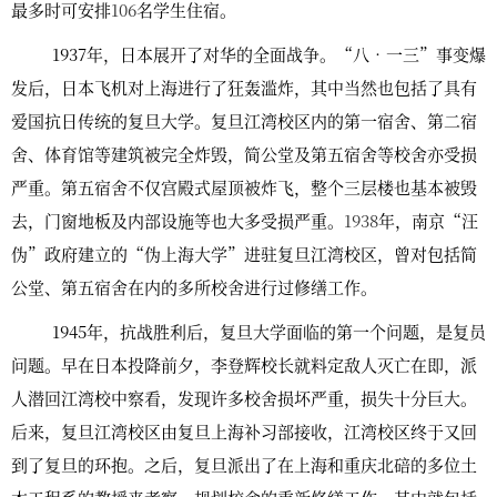
最多时可安排
106
名学生住宿。
1937
年，日本展开了对华的全面战争。“八•一三”事变爆
发后，日本飞机对上海进行了狂轰滥炸，其中当然也包括了具有
爱国抗日传统的复旦大学。复旦江湾校区内的第一宿舍、第二宿
舍、体育馆等建筑被完全炸毁，简公堂及第五宿舍等校舍亦受损
严重。第五宿舍不仅宫殿式屋顶被炸飞，整个三层楼也基本被毁
去，门窗地板及内部设施等也大多受损严重。
1938
年，南京“汪
伪”政府建立的“伪上海大学”进驻复旦江湾校区，曾对包括简
公堂、第五宿舍在内的多所校舍进行过修缮工作。
1945
年，抗战胜利后，
复旦大学面临的第一个问题，是复员
问题。早在日本投降前夕，李登辉校长就料定敌人灭亡在即，派
人潜回江湾校中察看，发现许多校舍损坏严重，损失十分巨大。
后来，
复旦江湾校区由复旦上海补习部接收，江湾校区终于又回
到了复旦的环抱。之后，复旦派出了在上海和重庆北碚的多位土