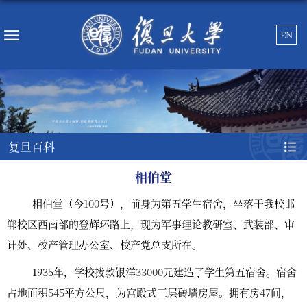
EN
复旦百科
相伯堂
相伯堂（今
100
号），前身为第五学生宿舍，坐落于我校邯
郸校区西南部的登辉环路上，现为军事理论教研室、武装部、审
计处、校产管理办公室、校产党总支所在。
1935
年，学校拨款银洋
33000
元建造了学生第五宿舍。宿舍
占地面积
545
平方公尺，为宫殿式三层砖墙房屋。拥有房
47
间，